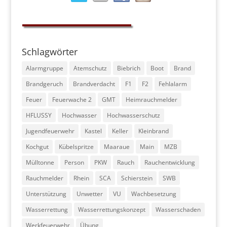
Schlagwörter
Alarmgruppe
Atemschutz
Biebrich
Boot
Brand
Brandgeruch
Brandverdacht
F1
F2
Fehlalarm
Feuer
Feuerwache 2
GMT
Heimrauchmelder
HFLUSSY
Hochwasser
Hochwasserschutz
Jugendfeuerwehr
Kastel
Keller
Kleinbrand
Kochgut
Kübelspritze
Maaraue
Main
MZB
Mülltonne
Person
PKW
Rauch
Rauchentwicklung
Rauchmelder
Rhein
SCA
Schierstein
SWB
Unterstützung
Unwetter
VU
Wachbesetzung
Wasserrettung
Wasserrettungskonzept
Wasserschaden
Werkfeuerwehr
Übung