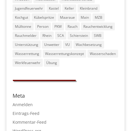
Jugendfeuerwehr
Kastel
Keller
Kleinbrand
Kochgut
Kübelspritze
Maaraue
Main
MZB
Mülltonne
Person
PKW
Rauch
Rauchentwicklung
Rauchmelder
Rhein
SCA
Schierstein
SWB
Unterstützung
Unwetter
VU
Wachbesetzung
Wasserrettung
Wasserrettungskonzept
Wasserschaden
Werkfeuerwehr
Übung
Meta
Anmelden
Eintrags-Feed
Kommentar-Feed
WordPress.org