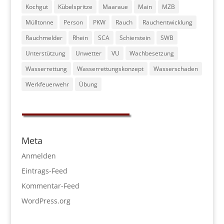
Kochgut
Kübelspritze
Maaraue
Main
MZB
Mülltonne
Person
PKW
Rauch
Rauchentwicklung
Rauchmelder
Rhein
SCA
Schierstein
SWB
Unterstützung
Unwetter
VU
Wachbesetzung
Wasserrettung
Wasserrettungskonzept
Wasserschaden
Werkfeuerwehr
Übung
Meta
Anmelden
Eintrags-Feed
Kommentar-Feed
WordPress.org