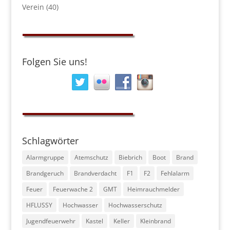
Verein
(40)
Folgen Sie uns!
Schlagwörter
Alarmgruppe
Atemschutz
Biebrich
Boot
Brand
Brandgeruch
Brandverdacht
F1
F2
Fehlalarm
Feuer
Feuerwache 2
GMT
Heimrauchmelder
HFLUSSY
Hochwasser
Hochwasserschutz
Jugendfeuerwehr
Kastel
Keller
Kleinbrand