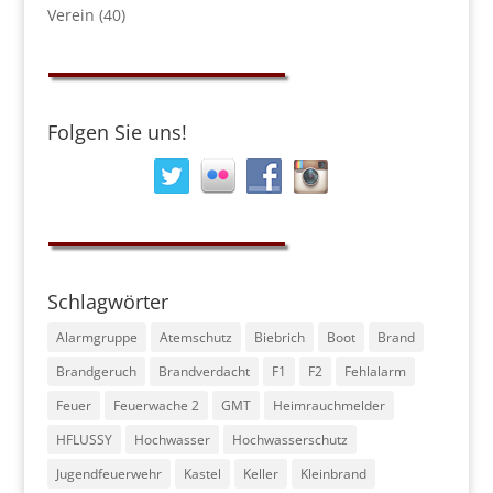
Verein
(40)
Folgen Sie uns!
Schlagwörter
Alarmgruppe
Atemschutz
Biebrich
Boot
Brand
Brandgeruch
Brandverdacht
F1
F2
Fehlalarm
Feuer
Feuerwache 2
GMT
Heimrauchmelder
HFLUSSY
Hochwasser
Hochwasserschutz
Jugendfeuerwehr
Kastel
Keller
Kleinbrand