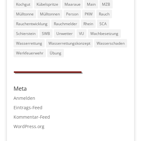
Kochgut
Kübelspritze
Maaraue
Main
MZB
Mülltonne
Mülltonnen
Person
PKW
Rauch
Rauchentwicklung
Rauchmelder
Rhein
SCA
Schierstein
SWB
Unwetter
VU
Wachbesetzung
Wasserrettung
Wasserrettungskonzept
Wasserschaden
Werkfeuerwehr
Übung
Meta
Anmelden
Eintrags-Feed
Kommentar-Feed
WordPress.org