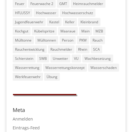
Feuer
Feuerwache 2
GMT
Heimrauchmelder
HFLUSSY
Hochwasser
Hochwasserschutz
Jugendfeuerwehr
Kastel
Keller
Kleinbrand
Kochgut
Kübelspritze
Maaraue
Main
MZB
Mülltonne
Mülltonnen
Person
PKW
Rauch
Rauchentwicklung
Rauchmelder
Rhein
SCA
Schierstein
SWB
Unwetter
VU
Wachbesetzung
Wasserrettung
Wasserrettungskonzept
Wasserschaden
Werkfeuerwehr
Übung
Meta
Anmelden
Eintrags-Feed