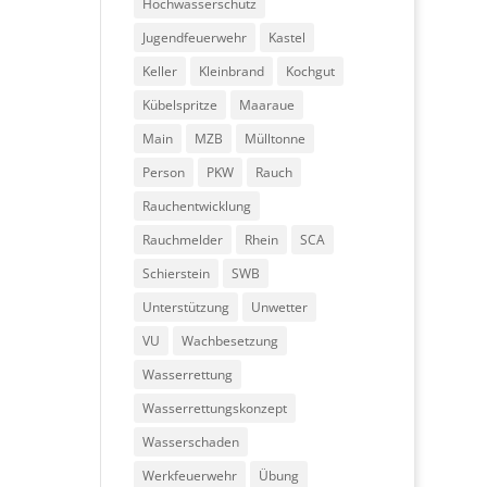
Hochwasserschutz
Jugendfeuerwehr
Kastel
Keller
Kleinbrand
Kochgut
Kübelspritze
Maaraue
Main
MZB
Mülltonne
Person
PKW
Rauch
Rauchentwicklung
Rauchmelder
Rhein
SCA
Schierstein
SWB
Unterstützung
Unwetter
VU
Wachbesetzung
Wasserrettung
Wasserrettungskonzept
Wasserschaden
Werkfeuerwehr
Übung