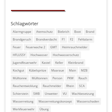
Schlagwörter
Alarmgruppe
Atemschutz
Biebrich
Boot
Brand
Brandgeruch
Brandverdacht
F1
F2
Fehlalarm
Feuer
Feuerwache 2
GMT
Heimrauchmelder
HFLUSSY
Hochwasser
Hochwasserschutz
Jugendfeuerwehr
Kastel
Keller
Kleinbrand
Kochgut
Kübelspritze
Maaraue
Main
MZB
Mülltonne
Mülltonnen
Person
PKW
Rauch
Rauchentwicklung
Rauchmelder
Rhein
SCA
Schierstein
SWB
Unwetter
VU
Wachbesetzung
Wasserrettung
Wasserrettungskonzept
Wasserschaden
Werkfeuerwehr
Übung