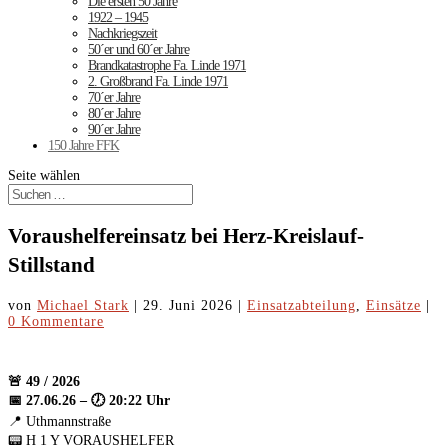
Die ersten 50 Jahre
1922 – 1945
Nachkriegszeit
50´er und 60´er Jahre
Brandkatastrophe Fa. Linde 1971
2. Großbrand Fa. Linde 1971
70´er Jahre
80´er Jahre
90´er Jahre
150 Jahre FFK
Seite wählen
Voraushelfereinsatz bei Herz-Kreislauf-
Stillstand
von
Michael Stark
|
29. Juni 2026
|
Einsatzabteilung
,
Einsätze
|
0 Kommentare
🚨 49 / 2026
📅 27.06.26 – 🕖 20:22 Uhr
📍 Uthmannstraße
📟 H 1 Y VORAUSHELFER