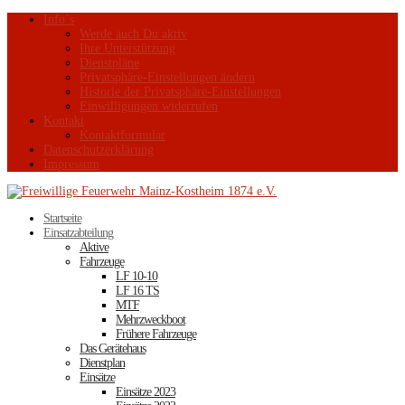
Info´s
Werde auch Du aktiv
Ihre Unterstützung
Dienstpläne
Privatsphäre-Einstellungen ändern
Historie der Privatsphäre-Einstellungen
Einwilligungen widerrufen
Kontakt
Kontaktformular
Datenschutzerklärung
Impressum
Startseite
Einsatzabteilung
Aktive
Fahrzeuge
LF 10-10
LF 16 TS
MTF
Mehrzweckboot
Frühere Fahrzeuge
Das Gerätehaus
Dienstplan
Einsätze
Einsätze 2023