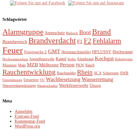
Schlagwörter
Alarmgruppe
Brand
Boot
Atemschutz
Biebrich
Brandverdacht
Fehlalarm
F2
F1
Brandgeruch
Feuer
GMT
Feuerwache 2
HFLUSSY
Hochwasser
Heimrauchmelder
Kochgut
Kastel
Kleinbrand
Hochwasserschutz
Jugendfeuerwehr
Keller
Kübelspritze
MZB
Person
Mülltonne
Maaraue
PKW
Main
Rauch
Rauchentwicklung
Rhein
SWB
Rauchmelder
SCA
Schierstein
Wachbesetzung
Wasserrettung
Unwetter
VU
Unterstützung
Werkfeuerwehr
Übung
Wasserrettungskonzept
Wasserschaden
Meta
Anmelden
Eintrags-Feed
Kommentar-Feed
WordPress.org