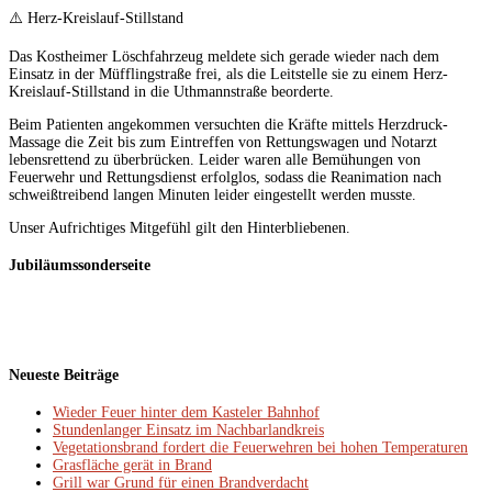
⚠️ Herz-Kreislauf-Stillstand
Das Kostheimer Löschfahrzeug meldete sich gerade wieder nach dem
Einsatz in der Müfflingstraße frei, als die Leitstelle sie zu einem Herz-
Kreislauf-Stillstand in die Uthmannstraße beorderte.
Beim Patienten angekommen versuchten die Kräfte mittels Herzdruck-
Massage die Zeit bis zum Eintreffen von Rettungswagen und Notarzt
lebensrettend zu überbrücken. Leider waren alle Bemühungen von
Feuerwehr und Rettungsdienst erfolglos, sodass die Reanimation nach
schweißtreibend langen Minuten leider eingestellt werden musste.
Unser Aufrichtiges Mitgefühl gilt den Hinterbliebenen.
Jubiläumssonderseite
Neueste Beiträge
Wieder Feuer hinter dem Kasteler Bahnhof
Stundenlanger Einsatz im Nachbarlandkreis
Vegetationsbrand fordert die Feuerwehren bei hohen Temperaturen
Grasfläche gerät in Brand
Grill war Grund für einen Brandverdacht