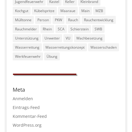
Jugendfeuerwehr
Kastel
Keller
Kleinbrand
Kochgut
Kübelspritze
Maaraue
Main
MZB
Mülltonne
Person
PKW
Rauch
Rauchentwicklung
Rauchmelder
Rhein
SCA
Schierstein
SWB
Unterstützung
Unwetter
VU
Wachbesetzung
Wasserrettung
Wasserrettungskonzept
Wasserschaden
Werkfeuerwehr
Übung
Meta
Anmelden
Eintrags-Feed
Kommentar-Feed
WordPress.org