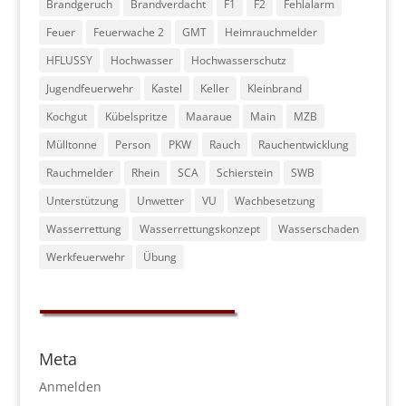
Brandgeruch
Brandverdacht
F1
F2
Fehlalarm
Feuer
Feuerwache 2
GMT
Heimrauchmelder
HFLUSSY
Hochwasser
Hochwasserschutz
Jugendfeuerwehr
Kastel
Keller
Kleinbrand
Kochgut
Kübelspritze
Maaraue
Main
MZB
Mülltonne
Person
PKW
Rauch
Rauchentwicklung
Rauchmelder
Rhein
SCA
Schierstein
SWB
Unterstützung
Unwetter
VU
Wachbesetzung
Wasserrettung
Wasserrettungskonzept
Wasserschaden
Werkfeuerwehr
Übung
Meta
Anmelden