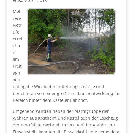
Einsatz 39 – 2018
Meh
rere
Notr
ufe
errei
chte
n
am
Freit
agn
ach
mittag die Wiesbadener Rettungsleistelle und
berichteten von einer größeren Rauchentwicklung im
Bereich hinter dem Kasteler Bahnhof.
Umgehend wurden neben der Alarmgruppe der
Wehren aus Kostheim und Kastel auch der Löschzug
der Berufsfeuerwehr alarmiert. Auf der Anfahrt zur
Einsatzstelle konnten die Einsatzkräfte die gemeldete