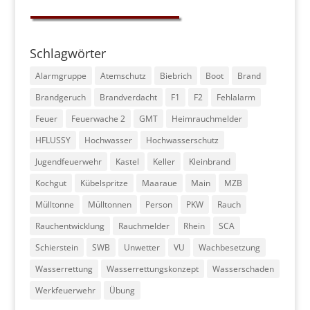
Schlagwörter
Alarmgruppe
Atemschutz
Biebrich
Boot
Brand
Brandgeruch
Brandverdacht
F1
F2
Fehlalarm
Feuer
Feuerwache 2
GMT
Heimrauchmelder
HFLUSSY
Hochwasser
Hochwasserschutz
Jugendfeuerwehr
Kastel
Keller
Kleinbrand
Kochgut
Kübelspritze
Maaraue
Main
MZB
Mülltonne
Mülltonnen
Person
PKW
Rauch
Rauchentwicklung
Rauchmelder
Rhein
SCA
Schierstein
SWB
Unwetter
VU
Wachbesetzung
Wasserrettung
Wasserrettungskonzept
Wasserschaden
Werkfeuerwehr
Übung