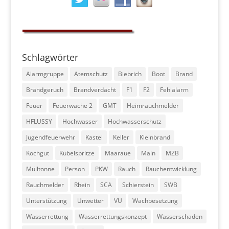
Schlagwörter
Alarmgruppe
Atemschutz
Biebrich
Boot
Brand
Brandgeruch
Brandverdacht
F1
F2
Fehlalarm
Feuer
Feuerwache 2
GMT
Heimrauchmelder
HFLUSSY
Hochwasser
Hochwasserschutz
Jugendfeuerwehr
Kastel
Keller
Kleinbrand
Kochgut
Kübelspritze
Maaraue
Main
MZB
Mülltonne
Person
PKW
Rauch
Rauchentwicklung
Rauchmelder
Rhein
SCA
Schierstein
SWB
Unterstützung
Unwetter
VU
Wachbesetzung
Wasserrettung
Wasserrettungskonzept
Wasserschaden