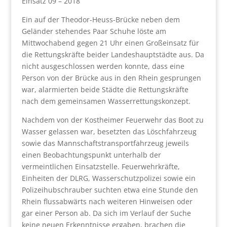
Einsatz 09 – 2018
Ein auf der Theodor-Heuss-Brücke neben dem
Geländer stehendes Paar Schuhe löste am
Mittwochabend gegen 21 Uhr einen Großeinsatz für
die Rettungskräfte beider Landeshauptstädte aus. Da
nicht ausgeschlossen werden konnte, dass eine
Person von der Brücke aus in den Rhein gesprungen
war, alarmierten beide Städte die Rettungskräfte
nach dem gemeinsamen Wasserrettungskonzept.
Nachdem von der Kostheimer Feuerwehr das Boot zu
Wasser gelassen war, besetzten das Löschfahrzeug
sowie das Mannschaftstransportfahrzeug jeweils
einen Beobachtungspunkt unterhalb der
vermeintlichen Einsatzstelle. Feuerwehrkräfte,
Einheiten der DLRG, Wasserschutzpolizei sowie ein
Polizeihubschrauber suchten etwa eine Stunde den
Rhein flussabwärts nach weiteren Hinweisen oder
gar einer Person ab. Da sich im Verlauf der Suche
keine neuen Erkenntnisse ergaben, brachen die