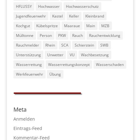
HFLUSSY
Hochwasser
Hochwasserschutz
Jugendfeuerwehr
Kastel
Keller
Kleinbrand
Kochgut
Kübelspritze
Maaraue
Main
MZB
Mülltonne
Person
PKW
Rauch
Rauchentwicklung
Rauchmelder
Rhein
SCA
Schierstein
SWB
Unterstützung
Unwetter
VU
Wachbesetzung
Wasserrettung
Wasserrettungskonzept
Wasserschaden
Werkfeuerwehr
Übung
Meta
Anmelden
Eintrags-Feed
Kommentar-Feed