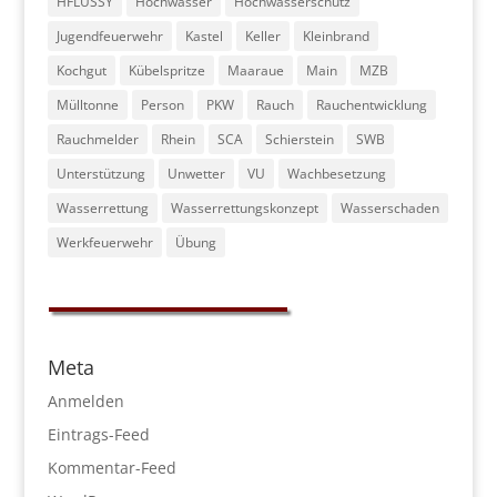
HFLUSSY
Hochwasser
Hochwasserschutz
Jugendfeuerwehr
Kastel
Keller
Kleinbrand
Kochgut
Kübelspritze
Maaraue
Main
MZB
Mülltonne
Person
PKW
Rauch
Rauchentwicklung
Rauchmelder
Rhein
SCA
Schierstein
SWB
Unterstützung
Unwetter
VU
Wachbesetzung
Wasserrettung
Wasserrettungskonzept
Wasserschaden
Werkfeuerwehr
Übung
Meta
Anmelden
Eintrags-Feed
Kommentar-Feed