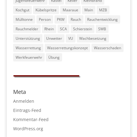
Jugendfeuerwehr
Kastel
Keller
Kleinbrand
Kochgut
Kübelspritze
Maaraue
Main
MZB
Mülltonne
Person
PKW
Rauch
Rauchentwicklung
Rauchmelder
Rhein
SCA
Schierstein
SWB
Unterstützung
Unwetter
VU
Wachbesetzung
Wasserrettung
Wasserrettungskonzept
Wasserschaden
Werkfeuerwehr
Übung
Meta
Anmelden
Eintrags-Feed
Kommentar-Feed
WordPress.org