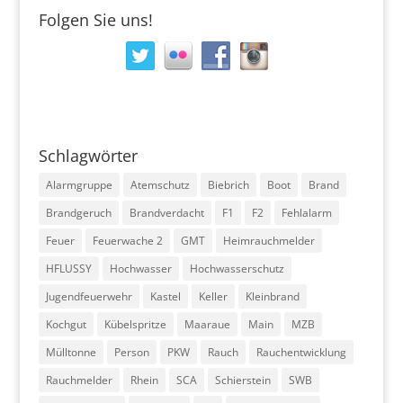
Folgen Sie uns!
Schlagwörter
Alarmgruppe
Atemschutz
Biebrich
Boot
Brand
Brandgeruch
Brandverdacht
F1
F2
Fehlalarm
Feuer
Feuerwache 2
GMT
Heimrauchmelder
HFLUSSY
Hochwasser
Hochwasserschutz
Jugendfeuerwehr
Kastel
Keller
Kleinbrand
Kochgut
Kübelspritze
Maaraue
Main
MZB
Mülltonne
Person
PKW
Rauch
Rauchentwicklung
Rauchmelder
Rhein
SCA
Schierstein
SWB