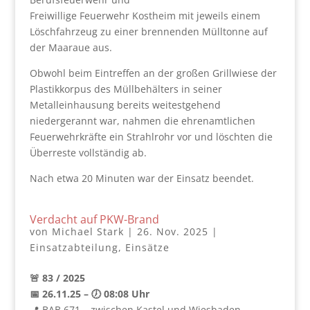
Freiwillige Feuerwehr Kostheim mit jeweils einem
Löschfahrzeug zu einer brennenden Mülltonne auf
der Maaraue aus.
Obwohl beim Eintreffen an der großen Grillwiese der
Plastikkorpus des Müllbehälters in seiner
Metalleinhausung bereits weitestgehend
niedergerannt war, nahmen die ehrenamtlichen
Feuerwehrkräfte ein Strahlrohr vor und löschten die
Überreste vollständig ab.
Nach etwa 20 Minuten war der Einsatz beendet.
Verdacht auf PKW-Brand
von
Michael Stark
|
26. Nov. 2025
|
Einsatzabteilung
,
Einsätze
🚨 83 / 2025
📅 26.11.25 – 🕖 08:08 Uhr
📍 BAB 671 – zwischen Kastel und Wiesbaden