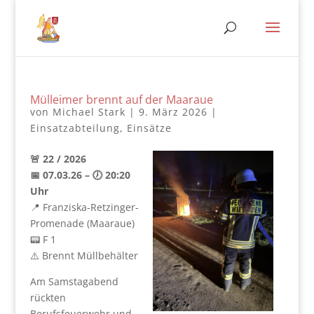
Mülleimer brennt auf der Maaraue
von
Michael Stark
|
9. März 2026
|
Einsatzabteilung
,
Einsätze
🚨 22 / 2026
📅 07.03.26 – 🕖 20:20
Uhr
📍 Franziska-Retzinger-
Promenade (Maaraue)
📟 F 1
⚠️ Brennt Müllbehälter
Am Samstagabend
rückten
Berufsfeuerwehr und