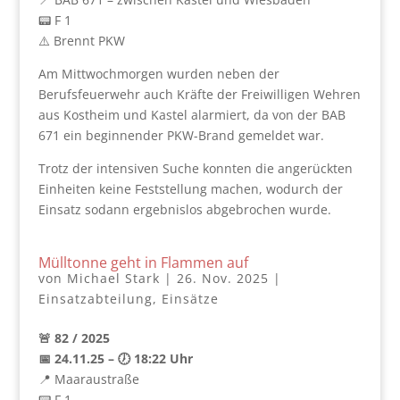
📟 F 1
⚠️ Brennt PKW
Am Mittwochmorgen wurden neben der
Berufsfeuerwehr auch Kräfte der Freiwilligen Wehren
aus Kostheim und Kastel alarmiert, da von der BAB
671 ein beginnender PKW-Brand gemeldet war.
Trotz der intensiven Suche konnten die angerückten
Einheiten keine Feststellung machen, wodurch der
Einsatz sodann ergebnislos abgebrochen wurde.
Mülltonne geht in Flammen auf
von
Michael Stark
|
26. Nov. 2025
|
Einsatzabteilung
,
Einsätze
🚨 82 / 2025
📅 24.11.25 – 🕖 18:22 Uhr
📍 Maaraustraße
📟 F 1