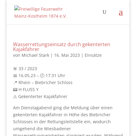
Wasserrettungseinsatz durch gekenterten
Kajakfahrer
von
Michael Stark
|
16. Mai 2023
|
Einsätze
🚨 33 / 2023
📅 16.05.23 – 🕖 17:31 Uhr
📍 Rhein – Biebricher Schloss
📟 H FLUSS Y
⚠️ Gekenterter Kajakfahrer
Am Dienstagabend ging die Meldung über einen
gekenterten Kajakfahrer in Höhe des Biebricher
Schlosses in der Rettungsleitstelle ein, wodurch
umgehend die Wiesbadener
Wasserrettungseinheiten alarmiert wurden. Während