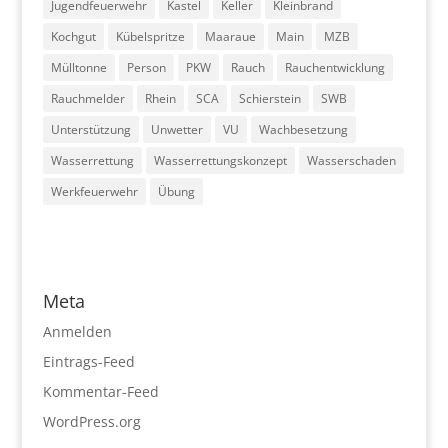
Jugendfeuerwehr
Kastel
Keller
Kleinbrand
Kochgut
Kübelspritze
Maaraue
Main
MZB
Mülltonne
Person
PKW
Rauch
Rauchentwicklung
Rauchmelder
Rhein
SCA
Schierstein
SWB
Unterstützung
Unwetter
VU
Wachbesetzung
Wasserrettung
Wasserrettungskonzept
Wasserschaden
Werkfeuerwehr
Übung
Meta
Anmelden
Eintrags-Feed
Kommentar-Feed
WordPress.org